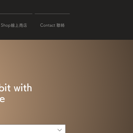
Shop線上商店
Contact 聯絡
it with
le