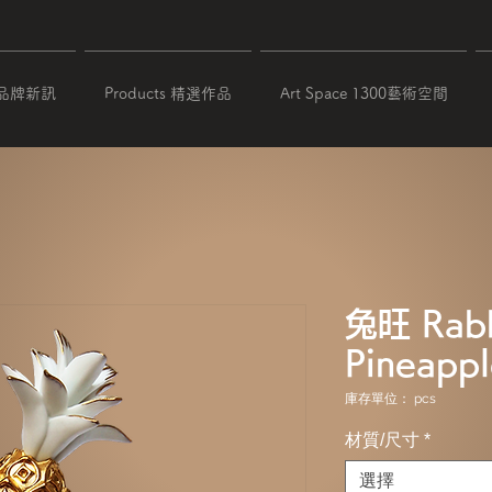
 品牌新訊
Products 精選作品
Art Space 1300藝術空間
兔旺 Rabb
Pineapp
庫存單位： pcs
材質/尺寸
*
選擇