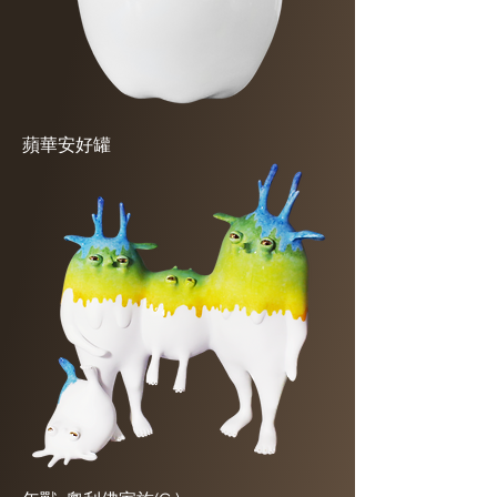
蘋華安好罐