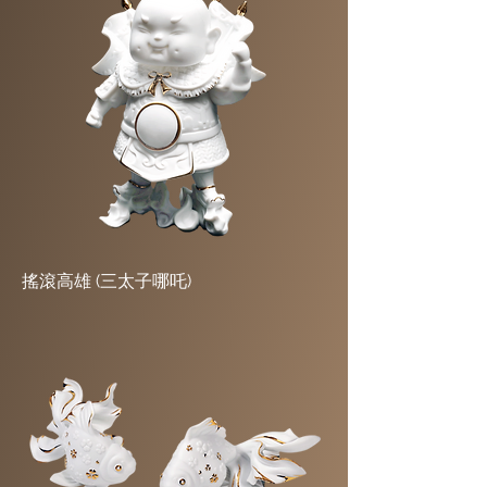
搖滾高雄 (三太子哪吒)