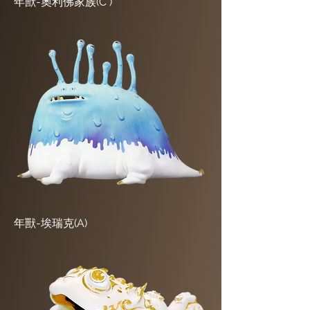
年獸-奧利佛家族(C )
年獸-埃瑞克(A)