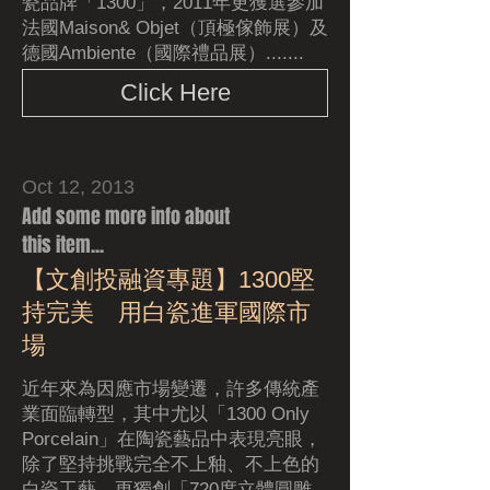
瓷品牌「1300」，2011年更獲選參加
法國Maison& Objet（頂極傢飾展）及
德國Ambiente（國際禮品展）.......
Click Here
Oct 12, 2013
Add some more info about
this item...
【文創投融資專題】1300堅
持完美 用白瓷進軍國際市
場
近年來為因應市場變遷，許多傳統產
業面臨轉型，其中尤以「1300 Only
Porcelain」在陶瓷藝品中表現亮眼，
除了堅持挑戰完全不上釉、不上色的
白瓷工藝，更獨創「720度立體圓雕