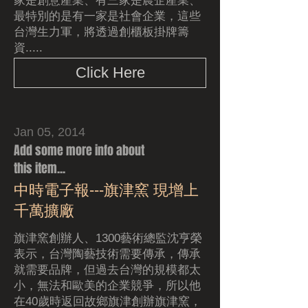
家是創意產業、有三家是農企產業、
最特別的是有一家是社會企業，這些
台灣生力軍，將透過創櫃板掛牌籌
資.....
Click Here
Jan 05, 2014
Add some more info about
this item...
中時電子報---旗津窯 現增上
千萬擴廠
旗津窯創辦人、1300藝術總監沈亨榮
表示，台灣陶藝技術需要傳承，傳承
就需要品牌，但過去台灣的規模都太
小，無法和歐美的企業競爭，所以他
在40歲時返回故鄉旗津創辦旗津窯，