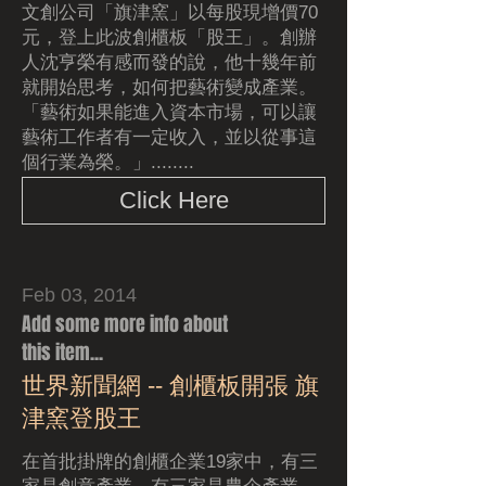
文創公司「旗津窯」以每股現增價70
元，登上此波創櫃板「股王」。創辦
人沈亨榮有感而發的說，他十幾年前
就開始思考，如何把藝術變成產業。
「藝術如果能進入資本市場，可以讓
藝術工作者有一定收入，並以從事這
個行業為榮。」........
Click Here
Feb 03, 2014
Add some more info about
this item...
世界新聞網 -- 創櫃板開張 旗
津窯登股王
在首批掛牌的創櫃企業19家中，有三