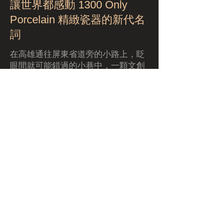
讓世界都感動 1300 Only
Porcelain 精緻瓷器的新代名
詞
在高雄通往屏東省道旁的小路上，眨
眼間就可能錯過的小巷中，一顆文創
種子正悄悄地萌芽茁壯。沈亨榮憑著
一股對陶瓷的熱愛與專注，以及台灣
藝術創作的使命感，歷經13個寒暑默
默的耕耘，逐漸展露光芒，蓄勢待發
的挑戰國際的舞台。
Click Here
Dec 31, 2010
Add some info about this
item