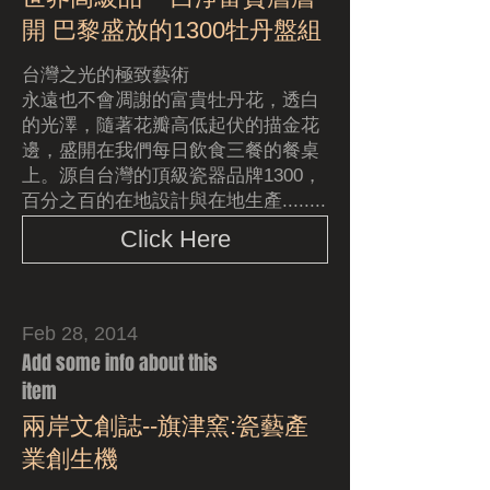
開 巴黎盛放的1300牡丹盤組
台灣之光的極致藝術
永遠也不會凋謝的富貴牡丹花，透白
的光澤，隨著花瓣高低起伏的描金花
邊，盛開在我們每日飲食三餐的餐桌
上。源自台灣的頂級瓷器品牌1300，
百分之百的在地設計與在地生產........
Click Here
Feb 28, 2014
Add some info about this
item
兩岸文創誌--旗津窯:瓷藝產
業創生機