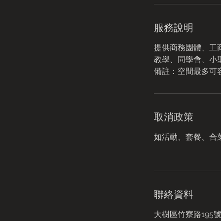
服
電
話
服務說明
確
認
提供商務團體、工商
教學、同學會、小
取消政策
如活動、套餐、合
聯絡資料
大樹區竹寮路195號,