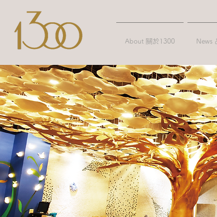
About 關於1300
News