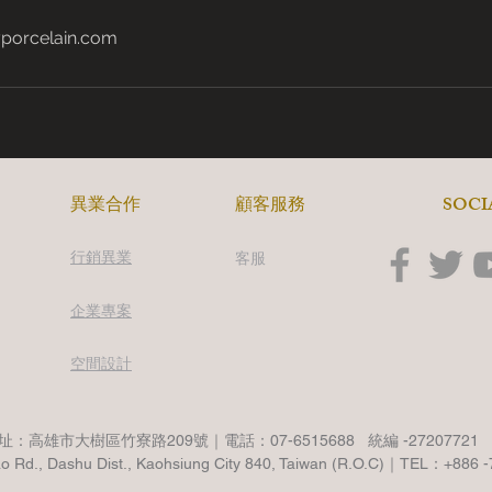
porcelain.com
​SOC
​異業合作
顧客服務
行銷異業
客服
企業專案
空間設計
址：高雄市大樹區竹寮路209號｜電話：07-6515688 統編 -27207721
ao Rd., Dashu Dist., Kaohsiung City 840, Taiwan (R.O.C)｜TEL：+886 