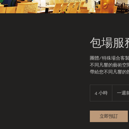
包場服
團體/特殊場合客
不同凡響的藝術空
帶給您不同凡響的
一
週
4 小時
4
一週
前
小
預
約
時
(週
一
立即預訂
公
休)/
經
客