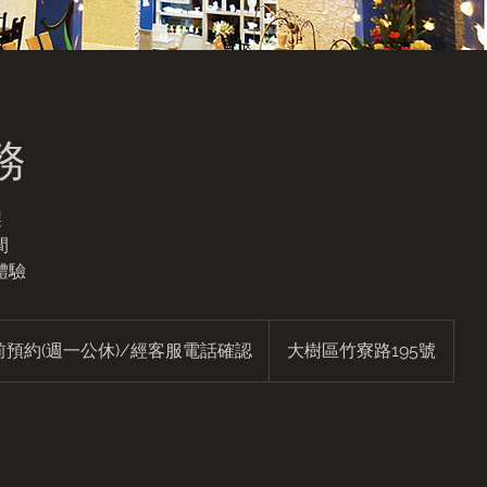
務
製
間
體驗
前預約(週一公休)/經客服電話確認
大樹區竹寮路195號