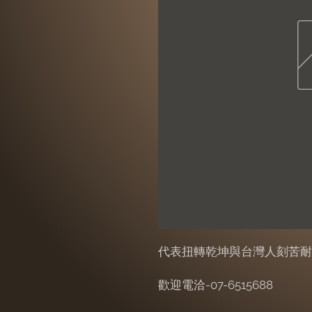
代表扭轉乾坤與台灣人刻苦耐
歡迎電洽-07-6515688