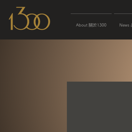
About 關於1300
News