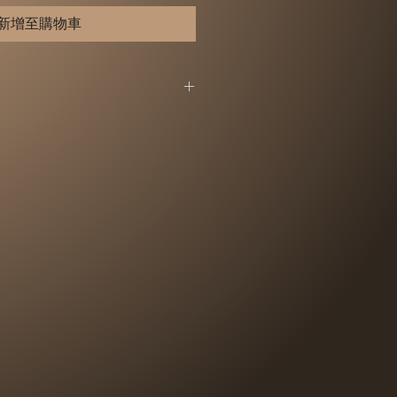
新增至購物車
，詳細退換貨說明，請見以下【退換
（猶豫期），恕不接受退換貨。（以
首日計算）
無法提供「試用」，所以，您所退
新的狀態、而且完整包裝(含商品本
保證書、原廠包裝及所有附隨文件
，切勿缺漏任何配件、請勿損毀原廠
原廠包裝都屬於商品的一部分，或
件，可能影響您退換貨的權益，也
扣除為回復原狀所必要的費用。
提供退換貨，請大家諒解。
或e-mail-
yporcelain.com)告知要退換貨的作品及