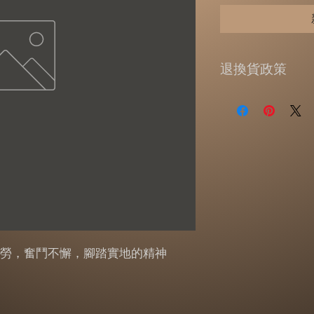
退換貨政策
提供7天的鑑賞期
貨政策】
收到商品超過7天
配送簽收的日期為
溫馨提醒，猶豫期
回的商品必須是全
體、配件、贈品、
或資料的完整性)
外盒。原廠外盒及
有遺失、毀損或缺
可能依照損毀程度
勞，奮鬥不懈，腳踏實地的精神
一經使用，就無法
請洽電07-6515688
info@1300onl
退貨原因。