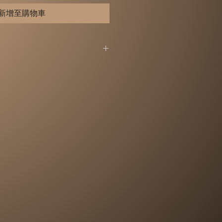
新增至購物車
，詳細退換貨說明，請見以下【退換
（猶豫期），恕不接受退換貨。（以
首日計算）
無法提供「試用」，所以，您所退
新的狀態、而且完整包裝(含商品本
保證書、原廠包裝及所有附隨文件
，切勿缺漏任何配件、請勿損毀原廠
原廠包裝都屬於商品的一部分，或
件，可能影響您退換貨的權益，也
扣除為回復原狀所必要的費用。
提供退換貨，請大家諒解。
或e-mail-
yporcelain.com)告知要退換貨的作品及