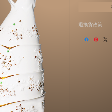
退換貨政策
提供7天的鑑賞期
貨政策】
收到商品超過7天
配送簽收的日期為
溫馨提醒，猶豫期
回的商品必須是全
體、配件、贈品、
或資料的完整性)
外盒。原廠外盒及
有遺失、毀損或缺
可能依照損毀程度
一經使用，就無法
請洽電07-6515688
info@1300onl
退貨原因。