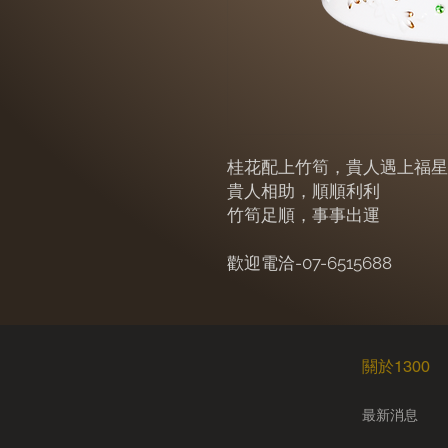
桂花配上竹筍，貴人遇上福星
貴人相助，順順利利
竹筍足順，事事出運
歡迎電洽-07-6515688
​關於1300
​最新消息