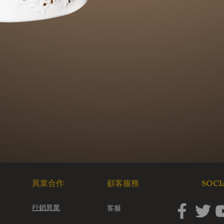
當您的退換貨需求
填寫的收件地址取
付。
退款說明
確認符合我們的退
14天內會再將款
*若已詳閱且確認以
收到申請後，我們會
意！當您提出退貨申
並接受我們代為處理
​SOC
​異業合作
顧客服務
行銷異業
客服