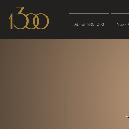
About 關於1300
News