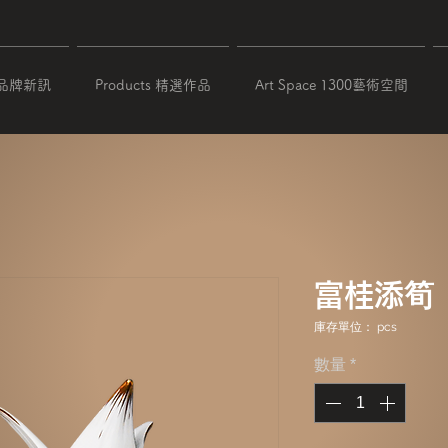
 品牌新訊
Products 精選作品
Art Space 1300藝術空間
富桂添筍
庫存單位： pcs
數量
*