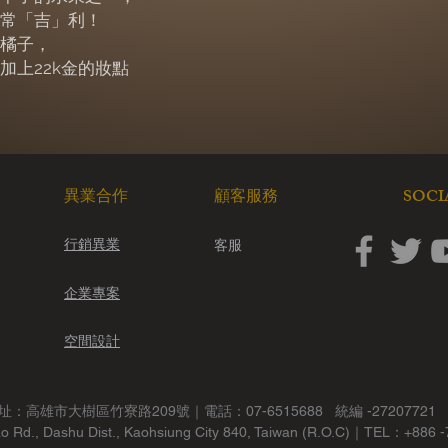
有遺失、毀損或缺
常「吉」利！
可能依照損毀程度
橘子，
一經使用，就無法
加上22k金的妝點
請洽電
07-651568
info@1300onlypor
退貨原因。
當您的退換貨需求
填寫的收件地址取
付。
​SOC
​異業合作
顧客服務
退款說明
行銷異業
客服
確認符合我們的退
14
天內會再將款項
企業專案
*
若已詳閱且確認以上
收到申請後，我們會
空間設計
意！當您提出退貨申
並接受我們代為處理
址：高雄市大樹區竹寮路209號｜電話：07-6515688 統編 -27207721
ao Rd., Dashu Dist., Kaohsiung City 840, Taiwan (R.O.C)｜TEL：+886 