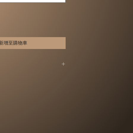
新增至購物車
，詳細退換貨說明，請見以下【退換
（猶豫期），恕不接受退換貨。（以
首日計算）
無法提供「試用」，所以，您所退
新的狀態、而且完整包裝
(
含商品本
保證書、原廠包裝及所有附隨文件
，切勿缺漏任何配件、請勿損毀原廠
原廠包裝都屬於商品的一部分，或