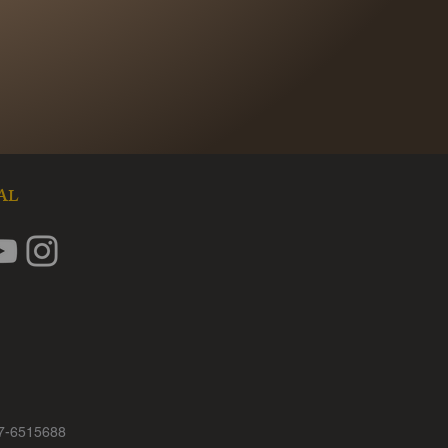
件，可能影響您退換貨的權益，也
扣除為回復原狀所必要的費用。
提供退換貨，請大家諒解。
8
或
e-mail-
celain.com)
告知要退換貨的作品及
通過審核，我們會請宅配人員至您
回商品，物流費用需由購買方支
IAL
款標準，且資料確認無誤後，我們
退到您的帳戶。
事項您可接受，再請提交退貨申請，
盡快為您處理退貨退款事宜。請
注
請後，即代表同意我們的退貨原則，
發票作廢及相關的後續處理事宜
-7-6515688