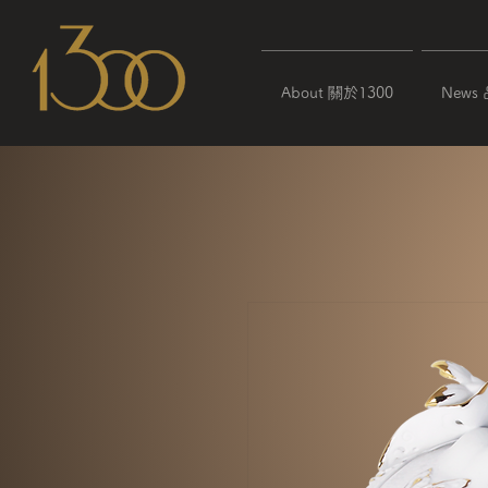
About 關於1300
News