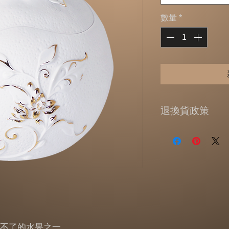
數量
*
退換貨政策
提供
7
天的鑑賞期
貨政策】
收到商品超過
7
天
配送簽收的日期為
溫馨提醒，猶豫期
回的商品必須是全
體、配件、贈品、
或資料的完整性
)
不了的水果之一，
外盒。原廠外盒及