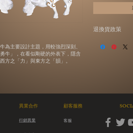
退換貨政策
提供7天的鑑賞期
牛為主要設計主題，用較強烈深刻、
貨政策】
收到商品超過7天
勇牛」，在看似剛硬的外表下，隱含
配送簽收的日期為
西方之「力」與東方之「韻」。
溫馨提醒，猶豫期
回的商品必須是全
體、配件、贈品、
或資料的完整性)
外盒。原廠外盒及
有遺失、毀損或缺
可能依照損毀程度
​SOC
​異業合作
顧客服務
一經使用，就無法
請洽電07-6515688
行銷異業
客服
info@1300onl
退貨原因。