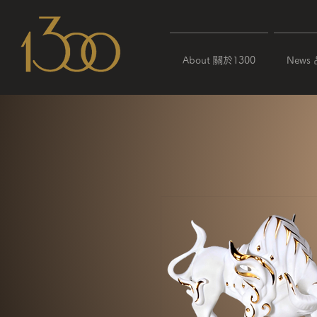
About 關於1300
News