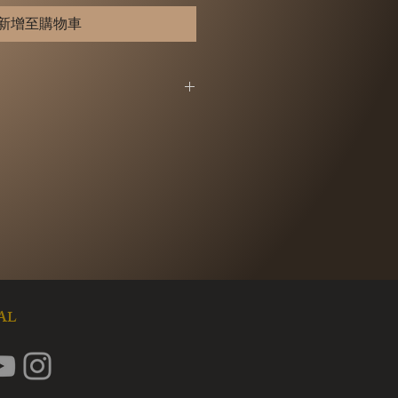
新增至購物車
，詳細退換貨說明，請見以下【退換
（猶豫期），恕不接受退換貨。（以
首日計算）
無法提供「試用」，所以，您所退
新的狀態、而且完整包裝(含商品本
保證書、原廠包裝及所有附隨文件
，切勿缺漏任何配件、請勿損毀原廠
原廠包裝都屬於商品的一部分，或
件，可能影響您退換貨的權益，也
扣除為回復原狀所必要的費用。
IAL
提供退換貨，請大家諒解。
或e-mail-
yporcelain.com)告知要退換貨的作品及