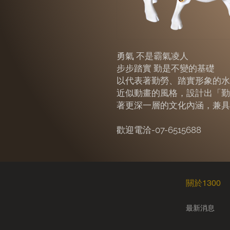
勇氣 不是霸氣凌人
步步踏實 勤是不變的基礎
以代表著勤勞、踏實形象的水
近似動畫的風格，設計出「勤
著更深一層的文化內涵，兼具
歡迎電洽-07-6515688
​關於1300
​最新消息